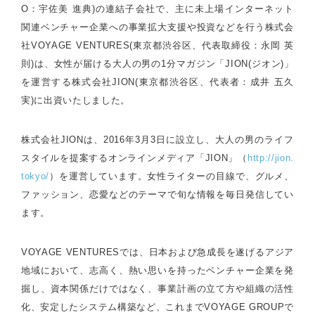
O：宇佐美 進典)の連結子会社で、主に未上場インターネット
関連ベンチャー企業への事業拡大支援や投資などを行う株式会
社VOYAGE VENTURES(東京都渋谷区、代表取締役：永岡 英
則)は、女性が届ける大人の男の1分マガジン「JION(ジオン)」
を運営する株式会社JION(東京都渋谷区、代表者：成井 五久
実)に出資いたしました。
株式会社JIONは、2016年3月3日に設立し、大人の男のライフ
スタイルを提案するオンラインメディア「JION」（
http://jion.
tokyo/
）を運営しています。女性ライターの目線で、グルメ、
ファッション、恋愛などのテーマで旬な情報を毎日発信してい
ます。
VOYAGE VENTURESでは、日本および急成長を遂げるアジア
地域において、志高く、熱い思いを持ったベンチャー企業を発
掘し、資本関係だけではなく、事業計画の立て方や組織の活性
化、安定したシステム構築など、これまでVOYAGE GROUPで