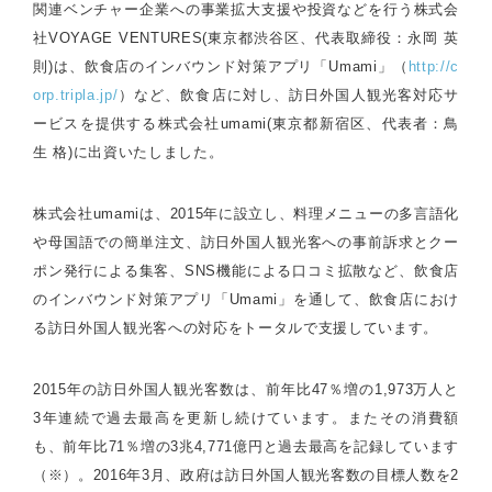
関連ベンチャー企業への事業拡大支援や投資などを行う株式会
社VOYAGE VENTURES(東京都渋谷区、代表取締役：永岡 英
則)は、飲食店のインバウンド対策アプリ「Umami」（
http://c
orp.tripla.jp/
）など、飲食店に対し、訪日外国人観光客対応サ
ービスを提供する株式会社umami(東京都新宿区、代表者：鳥
生 格)に出資いたしました。
株式会社umamiは、2015年に設立し、料理メニューの多言語化
や母国語での簡単注文、訪日外国人観光客への事前訴求とクー
ポン発行による集客、SNS機能による口コミ拡散など、飲食店
のインバウンド対策アプリ「Umami」を通して、飲食店におけ
る訪日外国人観光客への対応をトータルで支援しています。
2015年の訪日外国人観光客数は、前年比47％増の1,973万人と
3年連続で過去最高を更新し続けています。またその消費額
も、前年比71％増の3兆4,771億円と過去最高を記録しています
（※）。2016年3月、政府は訪日外国人観光客数の目標人数を2