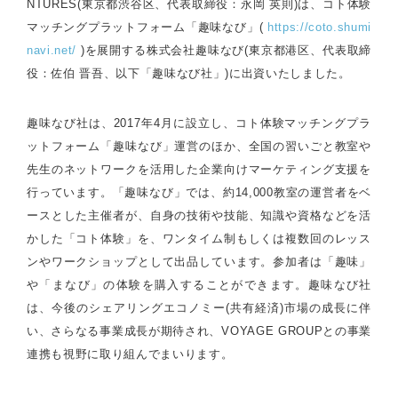
NTURES(東京都渋谷区、代表取締役：永岡 英則)は、コト体験
マッチングプラットフォーム「趣味なび」(
https://coto.shumi
navi.net/
)を展開する株式会社趣味なび(東京都港区、代表取締
役：佐伯 晋吾、以下「趣味なび社」)に出資いたしました。
趣味なび社は、2017年4月に設立し、コト体験マッチングプラ
ットフォーム「趣味なび」運営のほか、全国の習いごと教室や
先生のネットワークを活用した企業向けマーケティング支援を
行っています。「趣味なび」では、約14,000教室の運営者をベ
ースとした主催者が、自身の技術や技能、知識や資格などを活
かした「コト体験」を、ワンタイム制もしくは複数回のレッス
ンやワークショップとして出品しています。参加者は「趣味」
や「まなび」の体験を購入することができます。趣味なび社
は、今後のシェアリングエコノミー(共有経済)市場の成長に伴
い、さらなる事業成長が期待され、VOYAGE GROUPとの事業
連携も視野に取り組んでまいります。