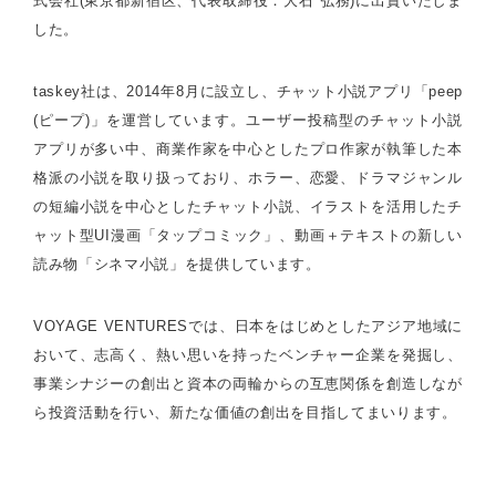
式会社(東京都新宿区、代表取締役：大石 弘務)に出資いたしま
した。
taskey社は、2014年8月に設立し、チャット小説アプリ「peep
(ピープ)」を運営しています。ユーザー投稿型のチャット小説
アプリが多い中、商業作家を中心としたプロ作家が執筆した本
格派の小説を取り扱っており、ホラー、恋愛、ドラマジャンル
の短編小説を中心としたチャット小説、イラストを活用したチ
ャット型UI漫画「タップコミック」、動画＋テキストの新しい
読み物「シネマ小説」を提供しています。
VOYAGE VENTURESでは、日本をはじめとしたアジア地域に
おいて、志高く、熱い思いを持ったベンチャー企業を発掘し、
事業シナジーの創出と資本の両輪からの互恵関係を創造しなが
ら投資活動を行い、新たな価値の創出を目指してまいります。