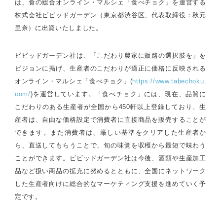
は、食の総合オンライン・マルシェ「食べチョク」を運営する
株式会社ビビッドガーデン（東京都渋谷区、代表取締役：秋元
里奈）に出資いたしました。
ビビッドガーデン社は、「こだわり農家に販路の選択肢を」を
ビジョンに掲げ、生産者のこだわりが適正に価格に反映される
オンライン・マルシェ「食べチョク」(
https://www.tabechoku.
com/
)を運営しています。「食べチョク」には、現在、品質に
こだわりのある生産者が全国から450軒以上登録しており、生
産者は、自由な価格設定で消費者に直接商品を販売することが
できます。また消費者は、厳しい基準をクリアした生産者か
ら、直送してもらうことで、旬の味覚を収穫から最短で味わう
ことができます。ビビッドガーデン社は今後、酒類や生産加工
品など扱い商品の拡充に努めるとともに、全国にネットワーク
した生産者向けに総合的なマーケティング支援を進めていく予
定です。