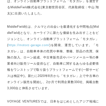
は、オンライン自動車プラットフォーム「モタガレ」を運営す
るMiddleField株式会社(東京都世田谷区、代表取締役：中山 翔
太)に出資いたしました。
MiddleField社は、クルマとの出会いを最適化する中間地点(Mid
dleField)となり、カーライフに新たな価値を生み出すことをビ
ジョンとし、オンライン自動車プラットフォーム「モタガレ」
(
https://motorz-garage.com/
)を開発、運営しています。「モ
タガレ」は、自動車本体の売買や車検、整備、部品の売買、保
険の加入、ローン組成、中古車販売店やパーツメーカー等の事
業者向け販売ツール提供など、自動車に関するあらゆる必要情
報をワンストップで取り扱うプラットフォームです(一部サービ
スは検証中)。新たに2020年8月から「モタガレ」上で中古車の
オンライン販売を開始し、2か月で利用企業数330社、掲載台数
3,000台と伸長させています。
VOYAGE VENTURESでは、日本をはじめとしたアジア地域に