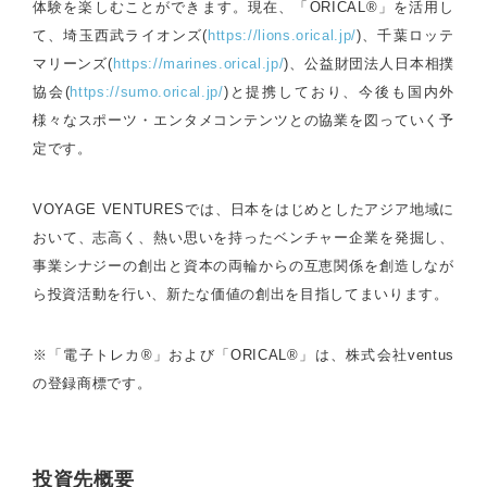
体験を楽しむことができます。現在、「ORICAL®︎」を活用し
て、埼玉西武ライオンズ(
https://lions.orical.jp/
)、千葉ロッテ
マリーンズ(
https://marines.orical.jp/
)、公益財団法人日本相撲
協会(
https://sumo.orical.jp/
)と提携しており、今後も国内外
様々なスポーツ・エンタメコンテンツとの協業を図っていく予
定です。
VOYAGE VENTURESでは、日本をはじめとしたアジア地域に
おいて、志高く、熱い思いを持ったベンチャー企業を発掘し、
事業シナジーの創出と資本の両輪からの互恵関係を創造しなが
ら投資活動を行い、新たな価値の創出を目指してまいります。
※「電子トレカ®︎」および「ORICAL®︎」は、株式会社ventus
の登録商標です。
投資先概要