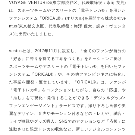
VOYAGE VENTURES(東京都渋谷区、代表取締役：永岡 英則)
は、スポーツチームやアスリートの「電子トレカ®︎」を用いた
ファンシステム「ORICAL®︎」(オリカル)を展開する株式会社ve
ntus(東京都文京区、代表取締役：梅澤 優太、読み：ヴェンタ
ス)に出資いたしました。
ventus社は、2017年11月に設立し、「全てのファンが自分の
『好き』に誇りを持てる世界をつくる」をミッションに掲げ、
スポーツチームやアスリートの「電子トレカ®︎」を用いたファ
ンシステム「ORICAL®︎」や、その他ファンビジネスに特化し
た事業を開発・運営しています。「ORICAL®︎」は、ファンが
「電子トレカ®︎」をコレクションしながら、自らの「応援」や
「推し」を可視化・発信することができる「デジタルグッズ×
ファンエンゲージメント」サービスです。撮り下ろし画像や美
麗なデザイン、音声やモーション付きなどのトレカや、試合・
ライブ観戦やグッズ購入、SNSでのアクションなど「応援」に
連動させた限定トレカの収集など、新しいデジタルコンテンツ