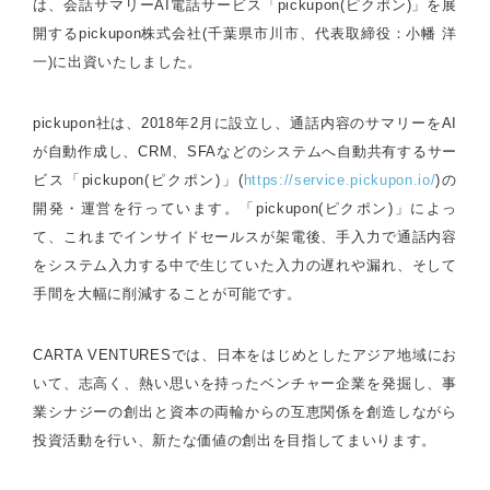
は、会話サマリーAI電話サービス「pickupon(ピクポン)」を展
開するpickupon株式会社(千葉県市川市、代表取締役：小幡 洋
一)に出資いたしました。
pickupon社は、2018年2月に設立し、通話内容のサマリーをAI
が自動作成し、CRM、SFAなどのシステムへ自動共有するサー
ビス「pickupon(ピクポン)」(
https://service.pickupon.io/
)の
開発・運営を行っています。「pickupon(ピクポン)」によっ
て、これまでインサイドセールスが架電後、手入力で通話内容
をシステム入力する中で生じていた入力の遅れや漏れ、そして
手間を大幅に削減することが可能です。
CARTA VENTURESでは、日本をはじめとしたアジア地域にお
いて、志高く、熱い思いを持ったベンチャー企業を発掘し、事
業シナジーの創出と資本の両輪からの互恵関係を創造しながら
投資活動を行い、新たな価値の創出を目指してまいります。